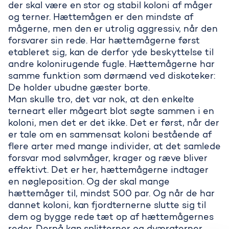
der skal være en stor og stabil koloni af måger
og terner. Hættemågen er den mindste af
mågerne, men den er utrolig aggressiv, når den
forsvarer sin rede. Har hættemågerne først
etableret sig, kan de derfor yde beskyttelse til
andre kolonirugende fugle. Hættemågerne har
samme funktion som dørmænd ved diskoteker:
Fuglene på Sprogø
De holder ubudne gæster borte.
Man skulle tro, det var nok, at den enkelte
terneart eller mågeart blot søgte sammen i en
koloni, men det er det ikke. Det er først, når der
er tale om en sammensat koloni bestående af
flere arter med mange individer, at det samlede
forsvar mod sølvmåger, krager og ræve bliver
effektivt. Det er her, hættemågerne indtager
en nøgleposition. Og der skal mange
hættemåger til, mindst 500 par. Og når de har
dannet koloni, kan fjordternerne slutte sig til
dem og bygge rede tæt op af hættemågernes