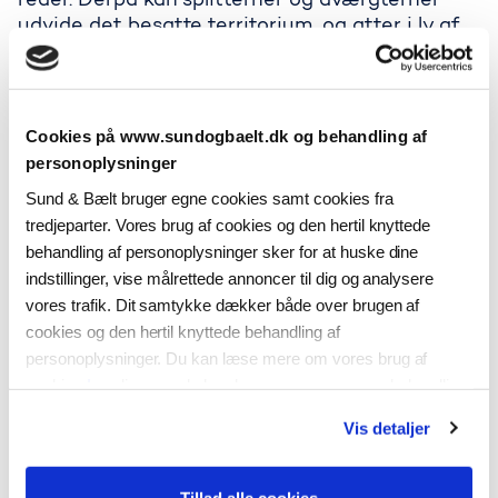
reder. Derpå kan splitterner og dværgterner
udvide det besatte territorium, og atter i ly af
disse kan forskellige vadefugle – klyder, viber,
rødben – slutte sig til.
Det lyder nærmest som en militær operation.
Hættemågerne besætter et territorium og
Cookies på www.sundogbaelt.dk og behandling af
danner brohoved og forsvar for de
personoplysninger
efterfølgende kamptropper, som tilsammen kan
Sund & Bælt bruger egne cookies samt cookies fra
modstå de mange fjender.
tredjeparter. Vores brug af cookies og den hertil knyttede
Udviklingen i ynglepar på Sprogø
behandling af personoplysninger sker for at huske dine
indstillinger, vise målrettede annoncer til dig og analysere
vores trafik. Dit samtykke dækker både over brugen af
cookies og den hertil knyttede behandling af
personoplysninger. Du kan læse mere om vores brug af
cookies
her
, ligesom du kan læse mere om vores behandling
af personoplysninger
her
. Du kan til enhver tid ændre eller
Vis detaljer
tilbagekalde dit samtykke ved at klikke på “Ændring af dit
samtykke” i vores cookiepolitik.