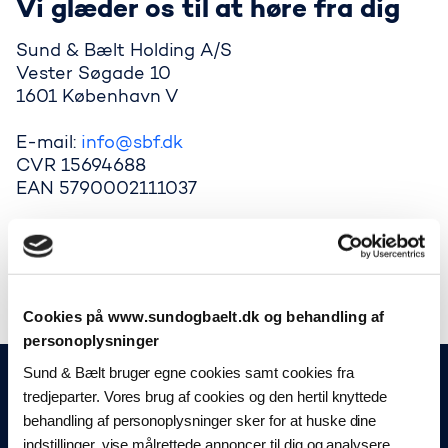
Vi glæder os til at høre fra dig
Sund & Bælt Holding A/S
Vester Søgade 10
1601 København V
E-mail:
info@sbf.dk
CVR 15694688
EAN 5790002111037
Har du spørgsmål ang. din automatiske
betalingsløsning fx nummerpladeaftale eller
brobizz, så besøg
Brobizz.com
Cookies på www.sundogbaelt.dk og behandling af
personoplysninger
Sund & Bælt bruger egne cookies samt cookies fra
tredjeparter. Vores brug af cookies og den hertil knyttede
Gå til startsiden
behandling af personoplysninger sker for at huske dine
indstillinger, vise målrettede annoncer til dig og analysere