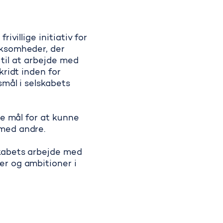
villige initiativ for
rksomheder, der
 til at arbejde med
kridt inden for
smål i selskabets
se mål for at kunne
 med andre.
kabets arbejde med
r og ambitioner i