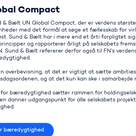
lobal Compact
 & Bælt UN Global Compact, der er verdens største fri
heder med det formål at søge et fælles­skab for vi
øst. Sund & Bælt har i mere end et årti forpligtet sig
rincipper og rapporterer årligt på selskabets frems
. Sund & Bælt refererer derfor også til FN’s verden
redygtighed.
n overbevisning, at det er vigtigt at sætte ambitiø
dsdagsordenen, og at det kun kan ske i samarbejde
k for bæredygtighed sætter rammen for holdingsels
n danner udgangspunkt for alle selskabets projekte
ighed.
or bæredygtighed