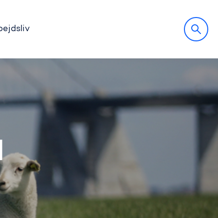
bejdsliv
d