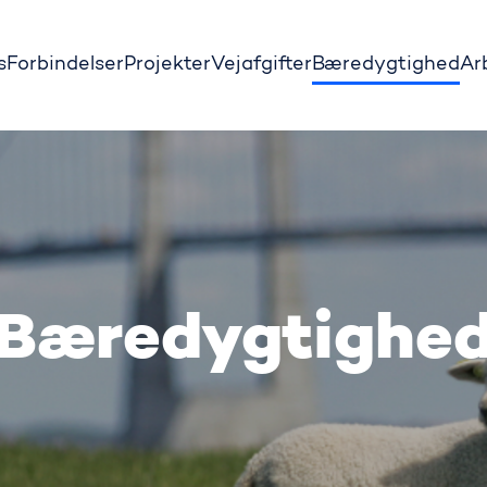
s
Forbindelser
Projekter
Vejafgifter
Bæredygtighed
Ar
Bæredygtighe