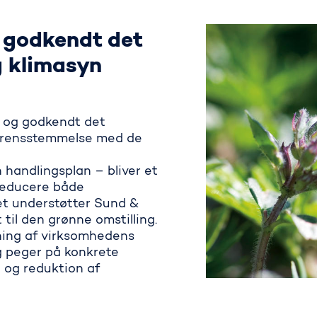
 godkendt det
g klimasyn
t og godkendt det
overensstemmelse med de
 handlingsplan – bliver et
 reducere både
et understøtter Sund &
til den grønne omstilling.
ning af virksomhedens
g peger på konkrete
g og reduktion af