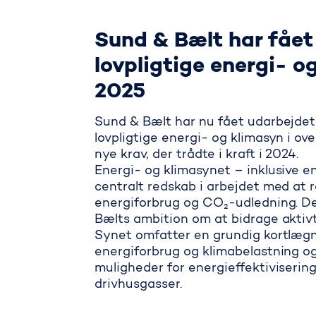
Sund & Bælt har fået
lovpligtige energi- o
2025
Sund & Bælt har nu fået udarbejde
lovpligtige energi- og klimasyn i 
nye krav, der trådte i kraft i 2024.
Energi- og klimasynet – inklusive en
centralt redskab i arbejdet med at
energiforbrug og CO₂-udledning. D
Bælts ambition om at bidrage aktivt 
Synet omfatter en grundig kortlæg
energiforbrug og klimabelastning o
muligheder for energieffektiviserin
drivhusgasser.