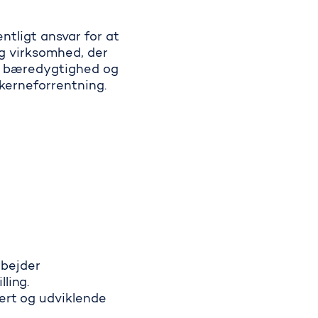
ntligt ansvar for at
ig virksomhed, der
e bæredygtighed og
kerneforrentning.
rbejder
ling.
ert og udviklende