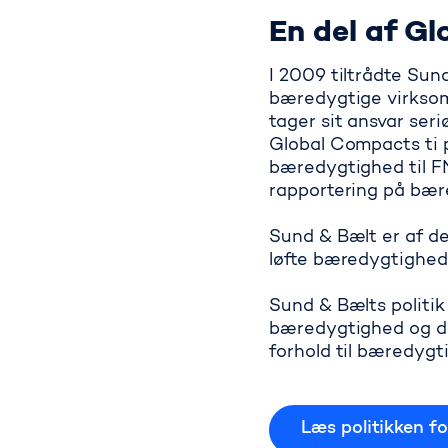
En del af G
I 2009 tiltrådte Sund
bæredygtige virksom
tager sit ansvar seri
Global Compacts ti p
bæredygtighed til FN
rapporte­ring på bæ
Sund & Bælt er af de
løfte bæredyg­tighe
Sund & Bælts politi
bæredygtighed og de
forhold til bæredygt
Læs politikken f