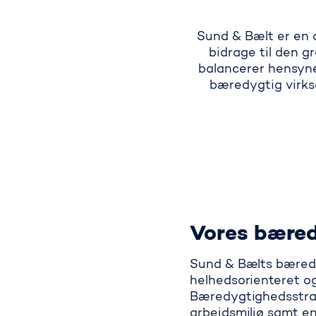
Sund & Bælt er en a
bidrage til den g
balancerer hensyn
bæredygtig virks
Vores bæred
Sund & Bælts bæredy
helhedsorienteret og
Bæredygtighedsstrate
arbejdsmiljø samt en