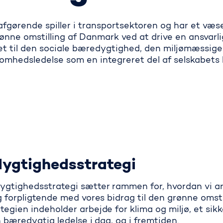
fgørende spiller i transport­sektoren og har et væse
rønne omstilling af Danmark ved at drive en ansvarl
et til den sociale bæredygtighed, den miljømæssig
om­hedsledelse som en integreret del af selskabets 
ygtighedsstrategi
gtighedsstrategi sætter rammen for, hvordan vi a
 forpligtende med vores bidrag til den grønne omstil
gien indeholder arbejde for klima og miljø, et sikk
 bæredygtig ledelse i dag, og i fremtiden.