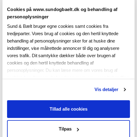
Kontaktperson
*
Cookies på www.sundogbaelt.dk og behandling af
personoplysninger
Sund & Bælt bruger egne cookies samt cookies fra
tredjeparter. Vores brug af cookies og den hertil knyttede
Mail
*
behandling af personoplysninger sker for at huske dine
indstillinger, vise målrettede annoncer til dig og analysere
vores trafik. Dit samtykke dækker både over brugen af
cookies og den hertil knyttede behandling af
Mærkesagen
personoplysninger. Du kan læse mere om vores brug af
cookies
her
, ligesom du kan læse mere om vores behandling
Mærkesag
*
af personoplysninger
her
. Du kan til enhver tid ændre eller
Vis detaljer
tilbagekalde dit samtykke ved at klikke på “Ændring af dit
samtykke” i vores cookiepolitik.
Tillad alle cookies
Dato
*
Tilpas