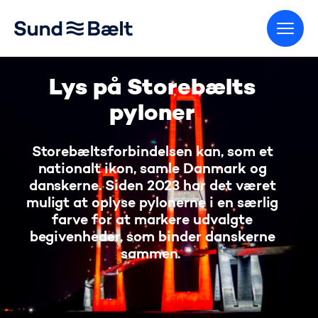
Gå til startsiden
Lys på Storebælts
pyloner
Storebæltsforbindelsen kan, som et
nationalt ikon, samle Danmark og
danskerne. Siden 2023 har det været
muligt at oplyse pylonerne i en særlig
farve for at markere udvalgte
begivenheder, som binder danskerne
sammen.