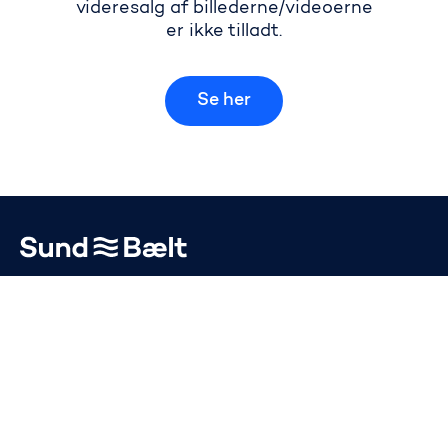
videresalg af billederne/videoerne
er ikke tilladt.
Se her
Gå til startsiden
Om os
Kontakt os
Ledige stillinger
Presserum