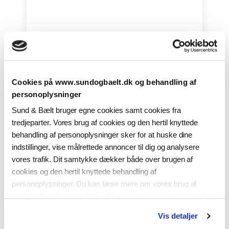
Cookies på www.sundogbaelt.dk og behandling af
Sund & Bælt presserum:
personoplysninger
Sund & Bælt bruger egne cookies samt cookies fra
tredjeparter. Vores brug af cookies og den hertil knyttede
behandling af personoplysninger sker for at huske dine
indstillinger, vise målrettede annoncer til dig og analysere
vores trafik. Dit samtykke dækker både over brugen af
cookies og den hertil knyttede behandling af
personoplysninger. Du kan læse mere om vores brug af
cookies
her
, ligesom du kan læse mere om vores behandling
af personoplysninger
her
. Du kan til enhver tid ændre eller
Vis detaljer
tilbagekalde dit samtykke ved at klikke på “Ændring af dit