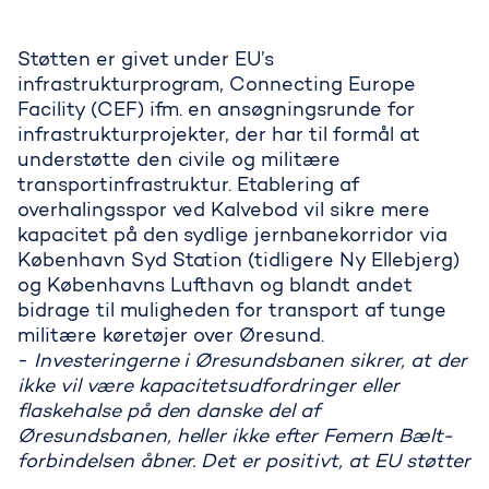
Støtten er givet under EU’s
infrastrukturprogram, Connecting Europe
Facility (CEF) ifm. en ansøgningsrunde for
infrastrukturprojekter, der har til formål at
understøtte den civile og militære
transportinfrastruktur. Etablering af
overhalingsspor ved Kalvebod vil sikre mere
kapacitet på den sydlige jernbanekorridor via
København Syd Station (tidligere Ny Ellebjerg)
og Københavns Lufthavn og blandt andet
bidrage til muligheden for transport af tunge
militære køretøjer over Øresund.
-
Investeringerne i Øresundsbanen sikrer, at der
ikke vil være kapacitetsudfordringer eller
flaskehalse på den danske del af
Øresundsbanen, heller ikke efter Femern Bælt-
forbindelsen åbner. Det er positivt, at EU støtter
med så stort et beløb, for kapaciteten omkring