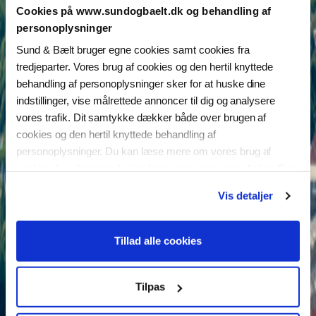
Cookies på www.sundogbaelt.dk og behandling af
personoplysninger
Sund & Bælt bruger egne cookies samt cookies fra
tredjeparter. Vores brug af cookies og den hertil knyttede
behandling af personoplysninger sker for at huske dine
indstillinger, vise målrettede annoncer til dig og analysere
vores trafik. Dit samtykke dækker både over brugen af
cookies og den hertil knyttede behandling af
personoplysninger. Du kan læse mere om vores brug af
cookies
her
, ligesom du kan læse mere om vores behandling
af personoplysninger
her
. Du kan til enhver tid ændre eller
Vis detaljer
tilbagekalde dit samtykke ved at klikke på “Ændring af dit
samtykke” i vores cookiepolitik.
Tillad alle cookies
Tilpas