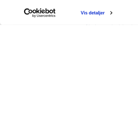
broen, især på lørd
en bizz eller numme
Vis detaljer
hvis du rejser i de t
Nielsen, chef for 
Har man endnu ikke
Sommertraf
Aftalen fungerer al
Storebæltsbillet, so
Derudover er det en
afsted på ferie.
Gode råd til turen
Tjek, at din nummer
sidde fast i betali
Montér bizzen i for
Med nummerpladebet
broen, og med en al
Tjek trafikprognose
holdes opdateret o
tjeneste ved at se