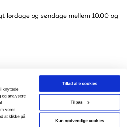
ligt lørdage og søndage mellem 10.00 og
trafikken over
er eleverne på
Tillad alle cookies
 på
l knyttede
ig og analysere
ær weekenderne vil
Tilpas
af
Jylland vil de
om vores
 14.00, mens
ed at klikke på
Kun nødvendige cookies
at kunne mærke på