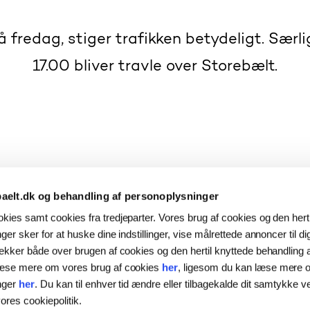
fredag, stiger trafikken betydeligt. Sær
17.00 bliver travle over Storebælt.
mmerferien for alvor i gang, og det kan mærkes på 
e i den kommende weekend, hvor landets skoler send
elt.dk og behandling af personoplysninger
afikken ifølge prognoserne stige betydeligt. Ikke kun
ies samt cookies fra tredjeparter. Vores brug af cookies og den herti
n i hele landet.
er sker for at huske dine indstillinger, vise målrettede annoncer til d
er generelt mere trafik hen over sommeren, hvor is
ækker både over brugen af cookies og den hertil knyttede behandling 
d tæt trafik og øget rejsetid. I retning mod Fyn og 
læse mere om vores brug af cookies
her
, ligesom du kan læse mere 
typisk være lørdage og søndage mellem kl. 10.00 og
nger
her
. Du kan til enhver tid ændre eller tilbagekalde dit samtykke v
and topper mellem kl. 11.00 og 17.00.
ores cookiepolitik.
kal over Storebælt i ferien, og det kommer man til 