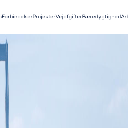
s
Forbindelser
Projekter
Vejafgifter
Bæredygtighed
Ar