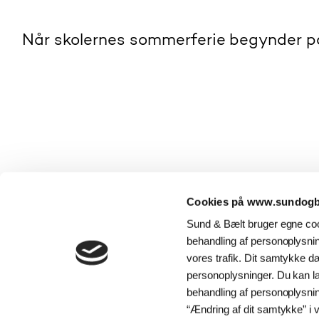
Når skolernes sommerferie begynder på 
På fredag skydes so
Storebælt. Allered
Cookies på www.sundogba
sommerferie, vil tr
Sund & Bælt bruger egne cook
Storebæltsbroen, me
behandling af personoplysning
Sund & Bælt foruds
vores trafik. Dit samtykke d
byde på perioder me
personoplysninger. Du kan 
travleste perioder 
behandling af personoplysni
trafikken mod Sjæll
“Ændring af dit samtykke” i v
”Vi er mange, der s