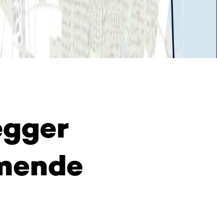
ægger
mmende