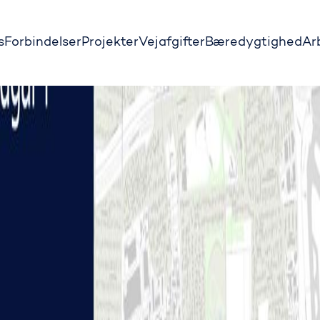
s
Forbindelser
Projekter
Vejafgifter
Bæredygtighed
Ar