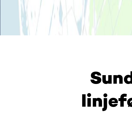
Sund
linje