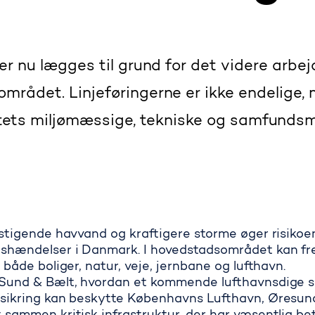
er nu lægges til grund for det videre arb
rådet. Linjeføringerne er ikke endelige, 
ktets miljømæssige, tekniske og samfund
stigende havvand og kraftigere storme øger risikoe
shændelser i Danmark. I hovedstadsområdet kan fr
 både boliger, natur, veje, jernbane og lufthavn.
Sund & Bælt, hvordan et kommende lufthavnsdige s
sikring kan beskytte Københavns Lufthavn, Øresu