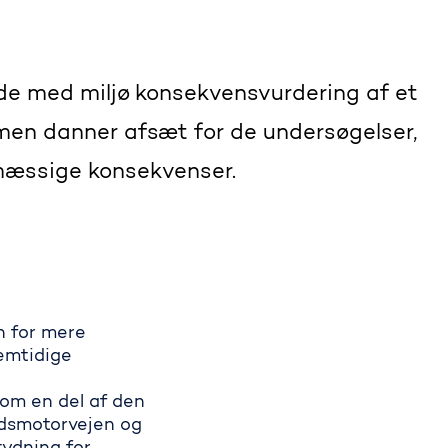
ejde med miljø konsekvensvurdering af et
men danner afsæt for de undersøgelser,
smæssige konsekvenser.
n for mere
emtidige
om en del af den
ndsmotorvejen og