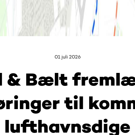
01 juli 2026
 & Bælt freml
føringer til ko
lufthavnsdige