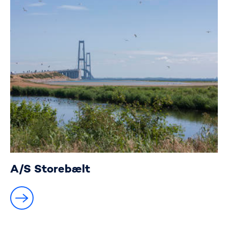
A/S Storebælt