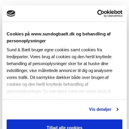
Kommercielle selskaber
Cookies på www.sundogbaelt.dk og behandling af
personoplysninger
Sund & Bælt bruger egne cookies samt cookies fra
tredjeparter. Vores brug af cookies og den hertil knyttede
behandling af personoplysninger sker for at huske dine
indstillinger, vise målrettede annoncer til dig og analysere
vores trafik. Dit samtykke dækker både over brugen af
cookies og den hertil knyttede behandling af
personoplysninger. Du kan læse mere om vores brug af
cookies
her
, ligesom du kan læse mere om vores behandling
af personoplysninger
her
. Du kan til enhver tid ændre eller
Vis detaljer
tilbagekalde dit samtykke ved at klikke på “Ændring af dit
samtykke” i vores cookiepolitik.
Tillad alle cookies