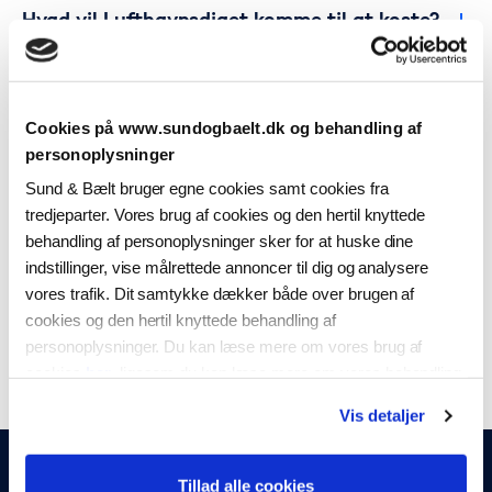
Hvad vil Lufthavnsdiget komme til at koste?
Hvor bliver Lufthavnsdiget placeret?
Cookies på www.sundogbaelt.dk og behandling af
personoplysninger
Hvordan skal Lufthavnsdiget finansieres?
Sund & Bælt bruger egne cookies samt cookies fra
tredjeparter. Vores brug af cookies og den hertil knyttede
Hvordan vil et kommende lufthavnsdige
behandling af personoplysninger sker for at huske dine
påvirke risikoen for oversvømmelse i Dragør?
indstillinger, vise målrettede annoncer til dig og analysere
vores trafik. Dit samtykke dækker både over brugen af
Hvordan vil adgangsforholdene omkring
cookies og den hertil knyttede behandling af
diget være i tilfælde af en oversvømmelse?
personoplysninger. Du kan læse mere om vores brug af
cookies
her
, ligesom du kan læse mere om vores behandling
af personoplysninger
her
. Du kan til enhver tid ændre eller
Vis detaljer
tilbagekalde dit samtykke ved at klikke på “Ændring af dit
samtykke” i vores cookiepolitik.
Tillad alle cookies