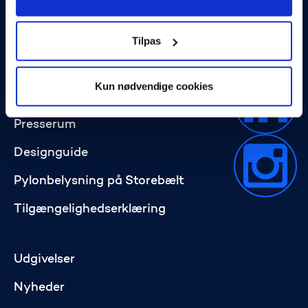
Gå til startsiden
Om os
Tilpas
Kontakt os
Kun nødvendige cookies
Ledige stillinger
Presserum
Designguide
Pylonbelysning på Storebælt
Tilgængelighedserklæring
Udgivelser
Nyheder