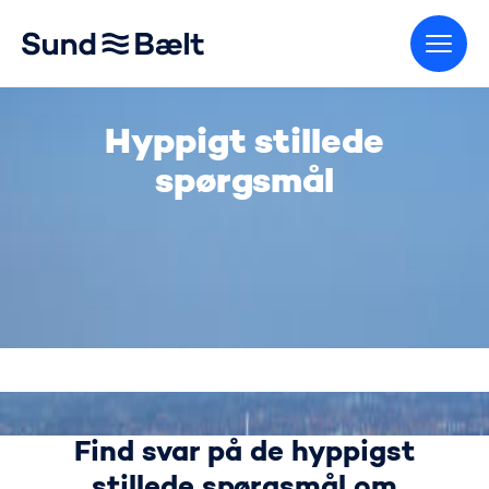
Gå til startsiden
Hyppigt stillede
spørgsmål
Find svar på de hyppigst
stillede spørgsmål om