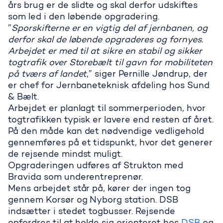
års brug er de slidte og skal derfor udskiftes
som led i den løbende opgradering.
”
Sporskifterne er en vigtig del af jernbanen, og
derfor skal de løbende opgraderes og fornyes.
Arbejdet er med til at sikre en stabil og sikker
togtrafik over Storebælt til gavn for mobiliteten
på tværs af landet
,” siger Pernille Jøndrup, der
er chef for Jernbaneteknisk afdeling hos Sund
& Bælt.
Arbejdet er planlagt til sommerperioden, hvor
togtrafikken typisk er lavere end resten af året.
På den måde kan det nødvendige vedligehold
gennemføres på et tidspunkt, hvor det generer
S
de rejsende mindst muligt.
Opgraderingen udføres af Strukton med
Bravida som underentreprenør.
Mens arbejdet står på, kører der ingen tog
gennem Korsør og Nyborg station. DSB
indsætter i stedet togbusser. Rejsende