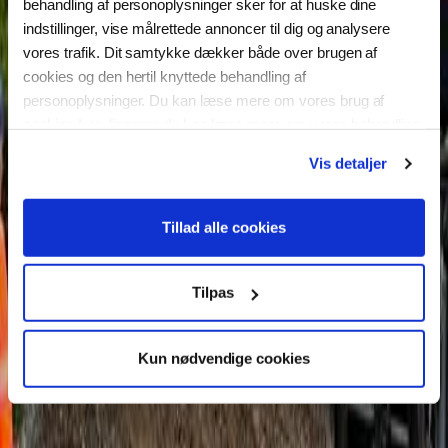
behandling af personoplysninger sker for at huske dine
indstillinger, vise målrettede annoncer til dig og analysere
vores trafik. Dit samtykke dækker både over brugen af
cookies og den hertil knyttede behandling af
personoplysninger. Du kan læse mere om vores brug af
cookies
her
, ligesom du kan læse mere om vores behandling
af personoplysninger
her
. Du kan til enhver tid ændre eller
Vis detaljer
tilbagekalde dit samtykke ved at klikke på “Ændring af dit
samtykke” i vores cookiepolitik.
Tillad alle cookies
Tilpas
Kun nødvendige cookies