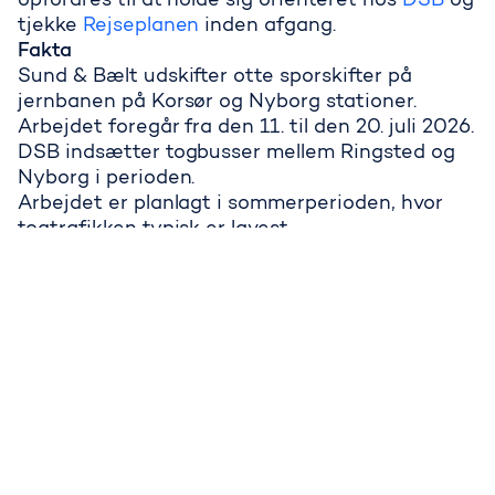
opfordres til at holde sig orienteret hos
DSB
og
tjekke
Rejseplanen
inden afgang.
Fakta
Sund & Bælt udskifter otte sporskifter på
jernbanen på Korsør og Nyborg stationer.
Arbejdet foregår fra den 11. til den 20. juli 2026.
DSB indsætter togbusser mellem Ringsted og
Nyborg i perioden.
Arbejdet er planlagt i sommerperioden, hvor
togtrafikken typisk er lavest.
Om Sund & Bælt
Sund & Bælt skaber varige forbindelser og
stærkere mobilitet. Med faglig ekspertise og
erfaring fra komplekse infrastrukturprojekter
udvikler og driver vi fremtidssikrede løsninger,
der gør afstande kortere, styrker
sammenhængskraften i Danmark og bringer os
tættere på Europa.