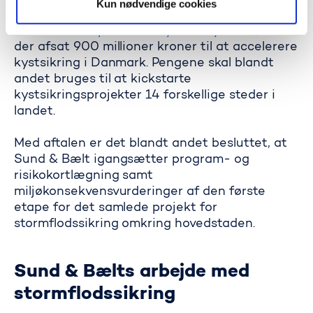
Kun nødvendige cookies
Folketinget en aftale om en
Accelerationspakke for kystbeskyttelse
, hvor
der afsat 900 millioner kroner til at accelerere
kystsikring i Danmark. Pengene skal blandt
andet bruges til at kickstarte
kystsikringsprojekter 14 forskellige steder i
landet.
Med aftalen er det blandt andet besluttet, at
Sund & Bælt igangsætter program- og
risikokortlægning samt
miljøkonsekvensvurderinger af den første
etape for det samlede projekt for
stormflodssikring omkring hovedstaden.
Sund & Bælts arbejde med
stormflodssikring