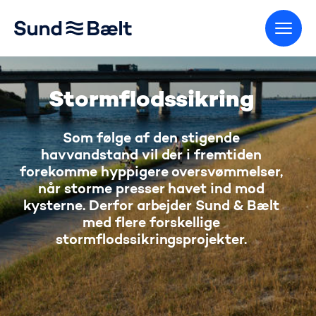
Gå til startsiden
Stormflodssikring
Som følge af den stigende
havvandstand vil der i fremtiden
forekomme hyppigere oversvømmelser,
når storme presser havet ind mod
kysterne. Derfor arbejder Sund & Bælt
med flere forskellige
stormflodssikringsprojekter.