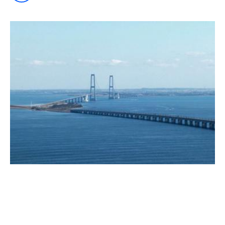
Industriløsning med IBM skal
forlænge broers levetid i hele verden