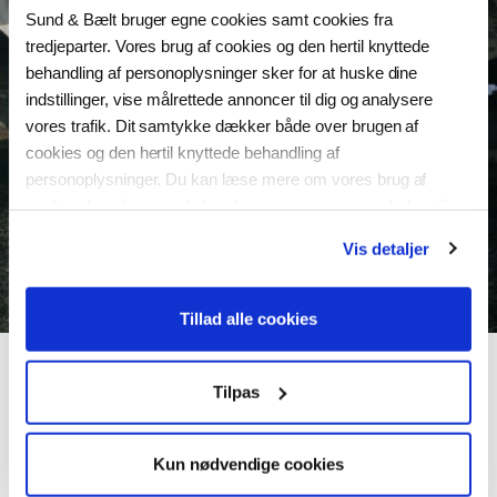
Sund & Bælt bruger egne cookies samt cookies fra
tredjeparter. Vores brug af cookies og den hertil knyttede
behandling af personoplysninger sker for at huske dine
indstillinger, vise målrettede annoncer til dig og analysere
vores trafik. Dit samtykke dækker både over brugen af
cookies og den hertil knyttede behandling af
personoplysninger. Du kan læse mere om vores brug af
cookies
her
, ligesom du kan læse mere om vores behandling
af personoplysninger
her
. Du kan til enhver tid ændre eller
Vis detaljer
tilbagekalde dit samtykke ved at klikke på “Ændring af dit
samtykke” i vores cookiepolitik.
Tillad alle cookies
Tilpas
Vi deler vores viden
Kun nødvendige cookies
Interessen for de mærkbare gevinster ses